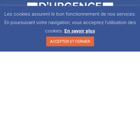
Les cookies assurent le bon fonctionnement de nos services.
En poursuivant votre navigation, vous acceptez l’utilisation des
cookies.
En savoir plus
5 rue du Buisson Saint-Louis
75010 Paris
ACCEPTER ET FERMER
01 40 03 62 82
contact@droitsdurgence.org
Inscrivez-vous à notre newsletter
POSTULER
ACTUALITÉS