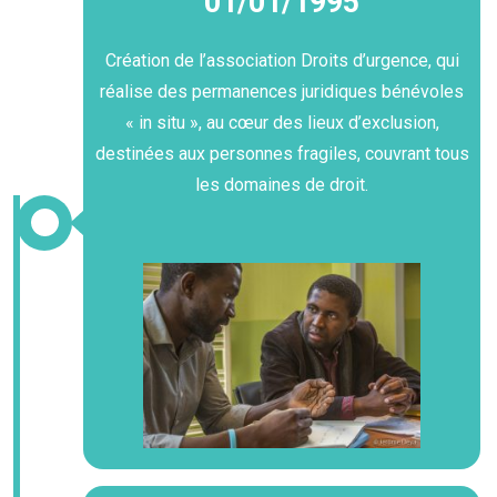
01/01/1995
Création de l’association Droits d’urgence, qui
réalise des permanences juridiques bénévoles
« in situ », au cœur des lieux d’exclusion,
destinées aux personnes fragiles, couvrant tous
les domaines de droit.