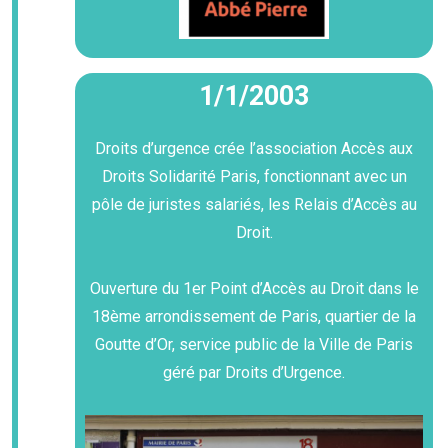
1/1/2003
Droits d’urgence crée l’association Accès aux
Droits Solidarité Paris, fonctionnant avec un
pôle de juristes salariés, les Relais d’Accès au
Droit.
Ouverture du 1er Point d’Accès au Droit dans le
18ème arrondissement de Paris, quartier de la
Goutte d’Or, service public de la Ville de Paris
géré par Droits d’Urgence.