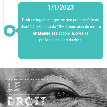
1/1/2023
Droits d’urgence organise son premier Gala de
charité à la Galerie du 19M. L’occasion de mettre
en lumière ses actions auprès de
professionnelles du droit.