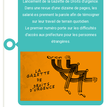
Lancement de la Gazette de Droits d’urgence.
Dans une revue d’une dizaine de pages, les
salarié.es prennent la parole afin de témoigner
sur leur travail de terrain quotidien.
Le premier numéro porte sur les difficultés
d’accès aux préfecture pour les personnes
étrangères.