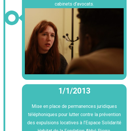
cabinets d’avocats.
1/1/2013
Mise en place de permanences juridiques
téléphoniques pour lutter contre la prévention
des expulsions locatives à l’Espace Solidarité
Habitat de la Fondation Abbé Pierre.