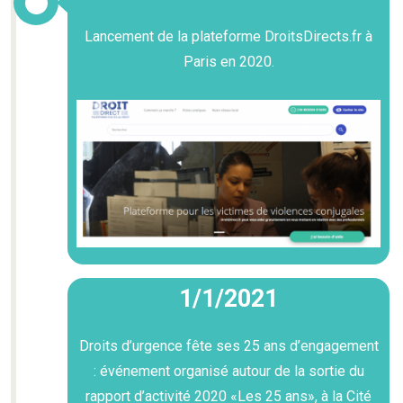
Lancement de la plateforme DroitsDirects.fr à
Paris en 2020.
1/1/2021
Droits d’urgence fête ses 25 ans d’engagement
: événement organisé autour de la sortie du
rapport d’activité 2020 «Les 25 ans», à la Cité