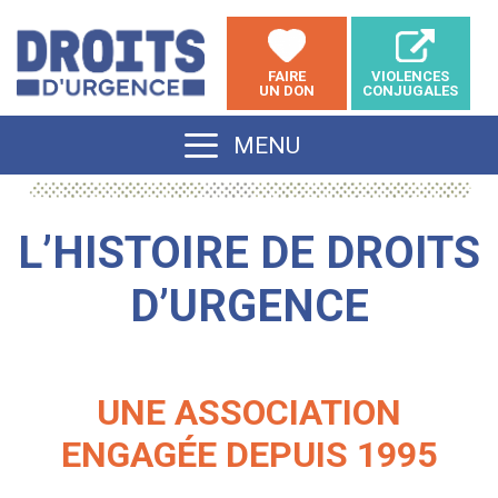
Aller
au
FAIRE
VIOLENCES
contenu
UN DON
CONJUGALES
MENU
L’HISTOIRE DE DROITS
D’URGENCE
UNE ASSOCIATION
ENGAGÉE DEPUIS 1995