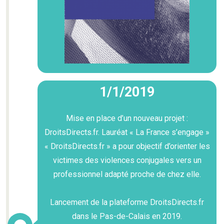
1/1/2019
Mise en place d’un nouveau projet :
DroitsDirects.fr. Lauréat « La France s’engage »
« DroitsDirects.fr » a pour objectif d’orienter les
victimes des violences conjugales vers un
professionnel adapté proche de chez elle.
Lancement de la plateforme DroitsDirects.fr
dans le Pas-de-Calais en 2019.