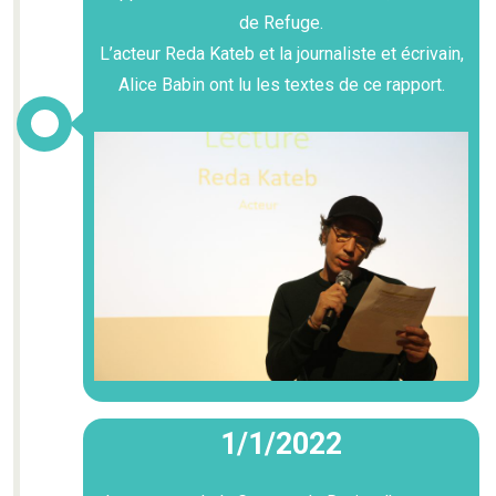
de Refuge.
L’acteur Reda Kateb et la journaliste et écrivain,
Alice Babin ont lu les textes de ce rapport.
1/1/2022