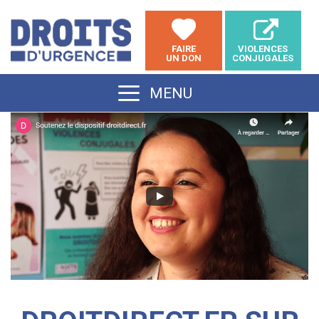
Aller
au
FAIRE
VIOLENCES
contenu
UN DON
CONJUGALES
MENU