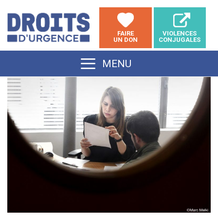
Aller
au
FAIRE
VIOLENCES
contenu
UN DON
CONJUGALES
MENU