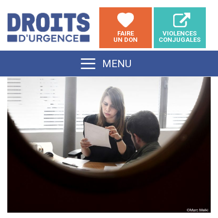
Aller
au
FAIRE
VIOLENCES
contenu
UN DON
CONJUGALES
MENU