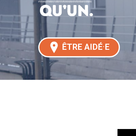
·
ÊTRE AIDÉ
E