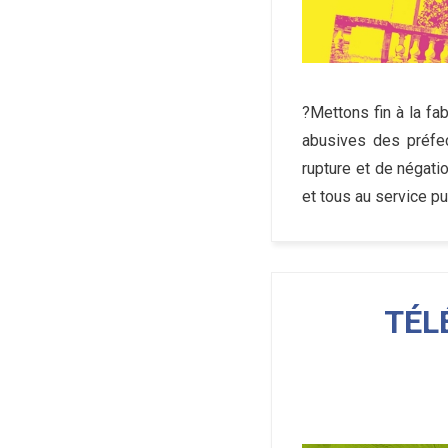
?Mettons fin à la fa
abusives des préfec
rupture et de négati
et tous au service pu
TÉL