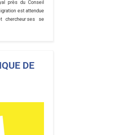
yal près du Conseil
migration est attendue
et chercheur·ses se
IQUE DE