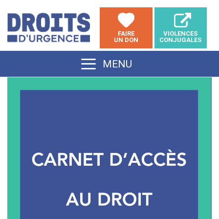
Aller
au
FAIRE
VIOLENCES
contenu
UN DON
CONJUGALES
MENU