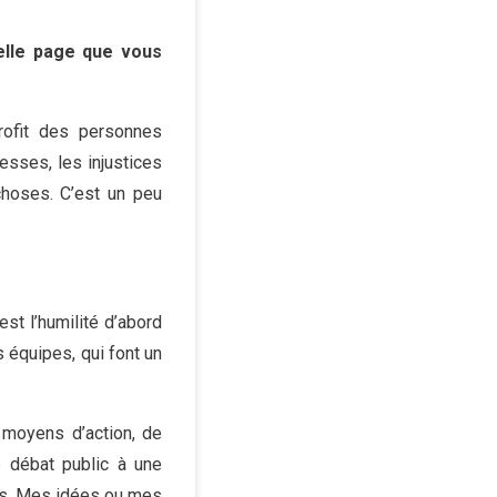
lle page que vous
rofit des personnes
esses, les injustices
choses. C’est un peu
est l’humilité d’abord
s équipes, qui font un
 moyens d’action, de
e débat public à une
ons. Mes idées ou mes