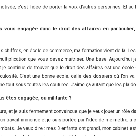
otivée, c’est l’idée de porter la voix d’autres personnes. Et au
s vous engagée dans le droit des affaires en particulie
s chiffres, en école de commerce, ma formation vient de là. Les 
ltiplication que vous devez maitriser. Une base. Aujourd’hui j
 je continue de trouver que le droit des affaires est une école 
iculosité. C’est une bonne école, celle des dossiers où l’on v
ine tout sous toutes les coutures. J’aime ça autant que les plaid
us êtes engagée, ou militante ?
rs, et je suis fermement convaincue que je veux jouer un rôle da
t un travail immense et je suis portée par l’idée de me mettre, à
mbats. Je veux dire : mes 3 enfants ont grandi, mon cabinet es