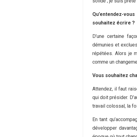
solide ; je suis prête
Qu’entendez-vous
souhaitez écrire ?
D’une certaine faç
démunies et exclues.
répétées. Alors je 
comme un changemen
Vous souhaitez cha
Attendez, il faut rai
qui doit présider. D’
travail colossal, la f
En tant qu’accompag
développer davantag
époque où tout chang