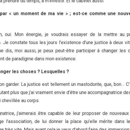
 à prendre du temps, à m’investir. Et le cabinet aussi.
 par « un moment de ma vie » ; est-ce comme une nouve
on, oui. Mon énergie, je voudrais essayer de la mettre au p
 Je constate tous les jours l’existence d’une justice à deux vit
me dis, moi aussi, je peux peut-être participer à changer les 
t de paradigme dans mon existence.
nger les choses ? Lesquelles ?
son garder. La justice est tellement un mastodonte, que, bon… C’
autant plus que j’ai vraiment envie d’être une accompagnatrice de
oi chevillée au corps.
natrice, j’aimerais être capable de leur proposer de nouveaux
e l’association, de lui donner la place qu’elle mérite dans l
e très vite. Mais avant cela je veux d’abord faire des immersi