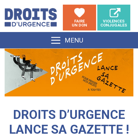
Aller
au
FAIRE
VIOLENCES
contenu
UN DON
CONJUGALES
MENU
DROITS D’URGENCE
LANCE SA GAZETTE !